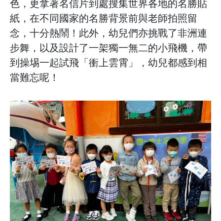
色，更拿著名信片到處搜集世界各地的名勝貼
紙，在不同國家的名勝背景前與老師拍照留
念，十分熱鬧！此外，幼兒們亦挑戰了非洲連
步舞，以及設計了一架獨一無二的小飛機，帶
到操埸一起試飛「衝上雲霄」，幼兒都感到相
當難忘呢！